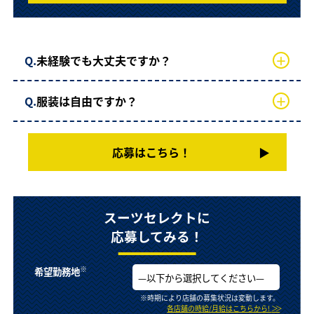
Q.
未経験でも大丈夫ですか？
A.
はい、大丈夫です！先輩スタッフが丁寧に教えま
Q.
服装は自由ですか？
す。
A.
就活などにも活用いただけるブラックスーツの制
服を貸し出します！
応募はこちら！
▶︎
スーツセレクトに
応募してみる！
※
希望勤務地
※時期により店舗の募集状況は変動します。
各店舗の時給/月給はこちらから!
＞＞