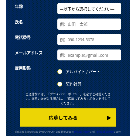
年齢
氏名
電話番号
メールアドレス
雇用形態
アルバイト / パート
契約社員
ご送信前には、「プライバシーポリシー」を必ずご確認くださ
い。同意いただける場合は、「応募してみる」ボタンを押して
ください。
▶︎
This site is protected by reCAPTCHA and the Google
Privacy Policy
and
Terms of Service
apply.