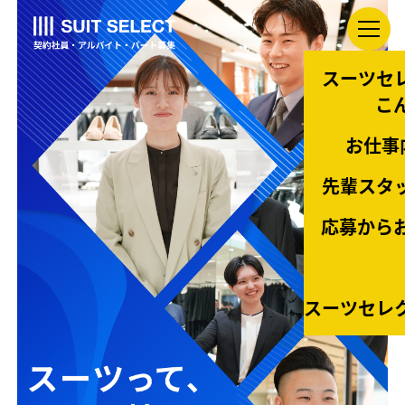
スーツセ
こ
お仕事
先輩スタ
応募から
スーツセレ